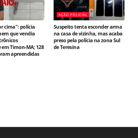
AÇÃO POLICIAL
 cima": polícia
Suspeito tenta esconder arma
mem que vendia
na casa de vizinha, mas acaba
etrônicos
preso pela polícia na zona Sul
e em Timon-MA; 128
de Teresina
oram apreendidas