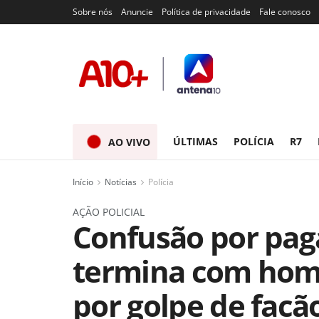
Sobre nós
Anuncie
Política de privacidade
Fale conosco
ÚLTIMAS
POLÍCIA
R7
AO VIVO
Início
Notícias
Polícia
AÇÃO POLICIAL
Confusão por pa
termina com home
por golpe de facã