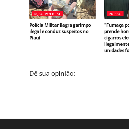
AÇÃO POLICIAL
PRISÃO
Polícia Militar flagra garimpo
"Fumaça por
ilegal e conduz suspeitos no
prende ho
Piauí
cigarros el
ilegalment
unidades f
Dê sua opinião: