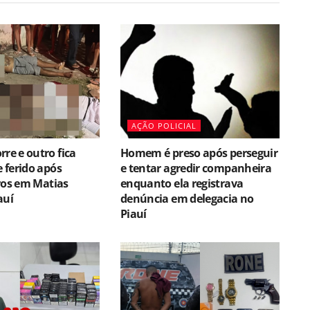
AÇÃO POLICIAL
e e outro fica
Homem é preso após perseguir
 ferido após
e tentar agredir companheira
ros em Matias
enquanto ela registrava
auí
denúncia em delegacia no
Piauí