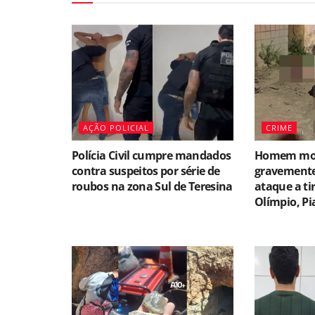
AÇÃO POLICIAL
CRIME
Polícia Civil cumpre mandados
Homem morr
contra suspeitos por série de
gravemente
roubos na zona Sul de Teresina
ataque a ti
Olímpio, Pi