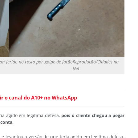
 ferido no rosto por golpe de facão
Reprodução/Cidades na
Net
ir o canal do A10+ no WhatsApp
ria agido em legítima defesa,
pois o cliente chegou a pegar
 conta.
e levantou a versão de que teria agido em legítima defesa.