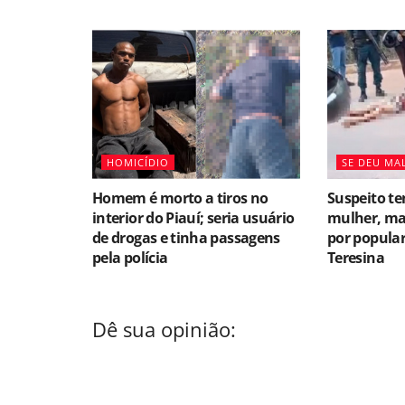
HOMICÍDIO
SE DEU MAL
Homem é morto a tiros no
Suspeito te
interior do Piauí; seria usuário
mulher, ma
de drogas e tinha passagens
por popula
pela polícia
Teresina
Dê sua opinião: