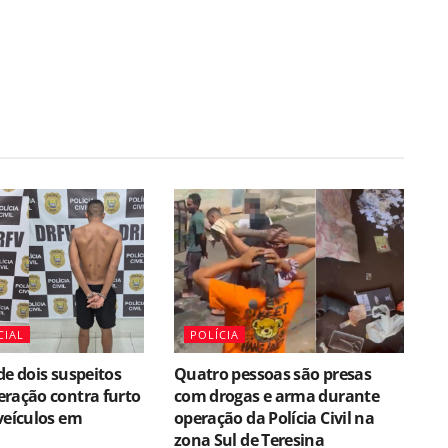
CIAL
POLÍCIA
de dois suspeitos
Quatro pessoas são presas
ração contra furto
com drogas e arma durante
veículos em
operação da Polícia Civil na
zona Sul de Teresina