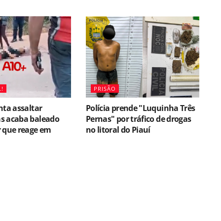
!
PRISÃO
nta assaltar
Polícia prende "Luquinha Três
s acaba baleado
Pernas" por tráfico de drogas
r que reage em
no litoral do Piauí