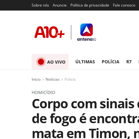
Sobre nós
Anuncie
Política de privacidade
Fale conosco
ÚLTIMAS
POLÍCIA
R7
AO VIVO
Início
Notícias
Polícia
HOMICÍDIO
Corpo com sinais
de fogo é encont
mata em Timon, 