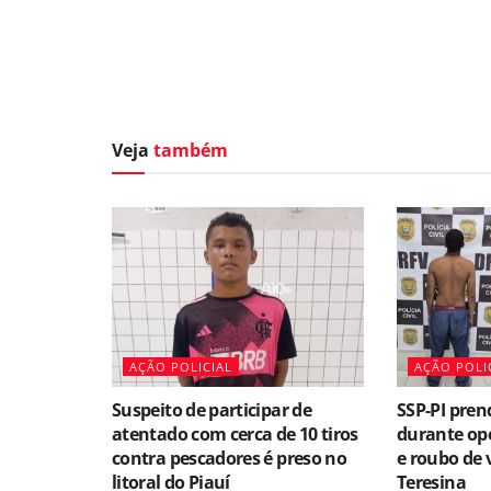
Veja
também
AÇÃO POLICIAL
AÇÃO POLI
Suspeito de participar de
SSP-PI pren
atentado com cerca de 10 tiros
durante ope
contra pescadores é preso no
e roubo de 
litoral do Piauí
Teresina