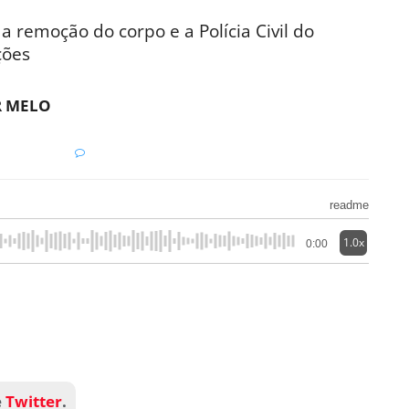
 a remoção do corpo e a Polícia Civil do
ções
R MELO
readme
1.0x
0:00
e
Twitter
.