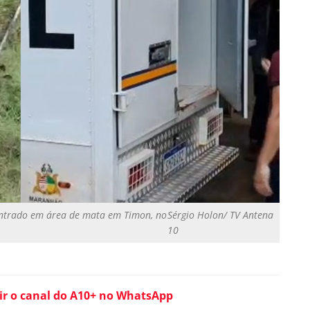
ontrado em área de mata em Timon, no
Sérgio Holon/ TV Antena
10
ir o canal do A10+ no WhatsApp