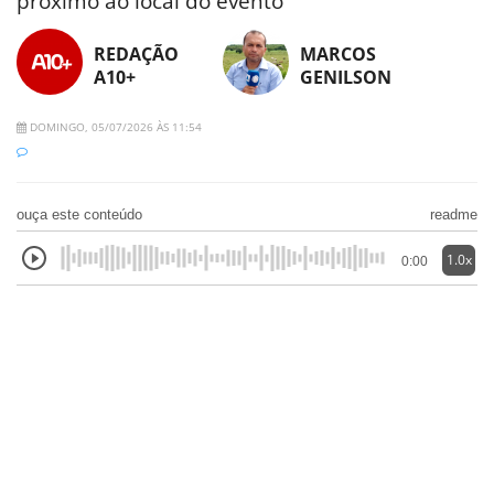
próximo ao local do evento
REDAÇÃO
MARCOS
A10+
GENILSON
DOMINGO, 05/07/2026 ÀS 11:54
ouça este conteúdo
readme
1.0x
0:00