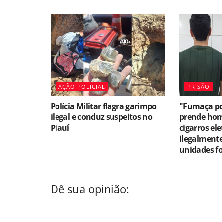
AÇÃO POLICIAL
PRISÃO
Polícia Militar flagra garimpo
"Fumaça por
ilegal e conduz suspeitos no
prende ho
Piauí
cigarros el
ilegalment
unidades f
Dê sua opinião: