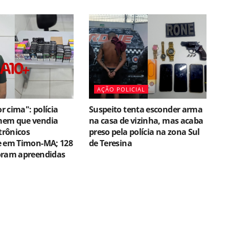
AÇÃO POLICIAL
 cima": polícia
Suspeito tenta esconder arma
mem que vendia
na casa de vizinha, mas acaba
etrônicos
preso pela polícia na zona Sul
e em Timon-MA; 128
de Teresina
oram apreendidas