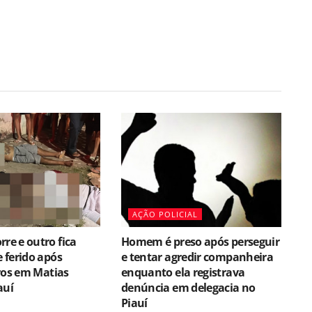
AÇÃO POLICIAL
e e outro fica
Homem é preso após perseguir
 ferido após
e tentar agredir companheira
ros em Matias
enquanto ela registrava
auí
denúncia em delegacia no
Piauí