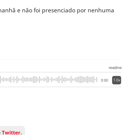
 manhã e não foi presenciado por nenhuma
readme
1.0x
0:00
e
Twitter
.