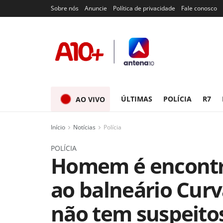
Sobre nós
Anuncie
Política de privacidade
Fale conosco
ÚLTIMAS
POLÍCIA
R7
AO VIVO
Início
Notícias
Polícia
POLÍCIA
Homem é encontr
ao balneário Curva
não tem suspeito