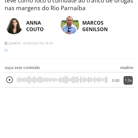
teve como foco o combate ao tráfico de drogas
nas margens do Rio Parnaíba
ANNA
MARCOS
COUTO
GENILSON
QUARTA, 10/09/2025 ÀS 18:39
ouça este conteúdo
readme
1.0x
0:00