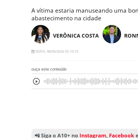
A vítima estaria manuseando uma bom
abastecimento na cidade
VERÔNICA COSTA
RONN
SEXTA, 08/05/2026 ÀS 10:10
ouça este conteúdo
📲 Siga o A10+ no
Instagram
,
Facebook