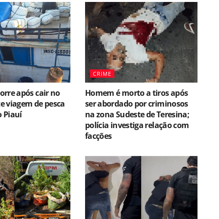
CRIME
rre após cair no
Homem é morto a tiros após
e viagem de pesca
ser abordado por criminosos
o Piauí
na zona Sudeste de Teresina;
polícia investiga relação com
facções