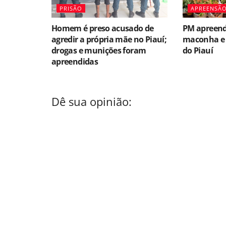
PRISÃO
APREENSÃ
Homem é preso acusado de
PM apreend
agredir a própria mãe no Piauí;
maconha e 
drogas e munições foram
do Piauí
apreendidas
Dê sua opinião: