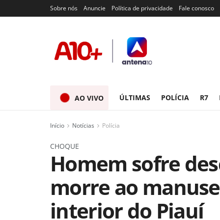
Sobre nós
Anuncie
Política de privacidade
Fale conosco
ÚLTIMAS
POLÍCIA
R7
AO VIVO
Início
Notícias
Polícia
CHOQUE
Homem sofre desc
morre ao manuse
interior do Piauí