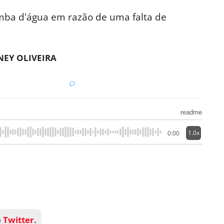
ba d'água em razão de uma falta de
EY OLIVEIRA
readme
1.0x
0:00
e
Twitter
.