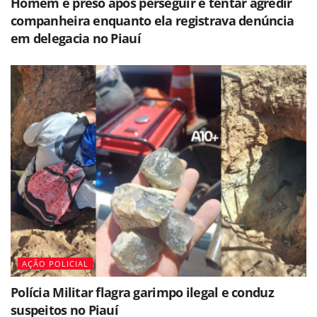
Homem é preso após perseguir e tentar agredir
companheira enquanto ela registrava denúncia
em delegacia no Piauí
AÇÃO POLICIAL
Polícia Militar flagra garimpo ilegal e conduz
suspeitos no Piauí