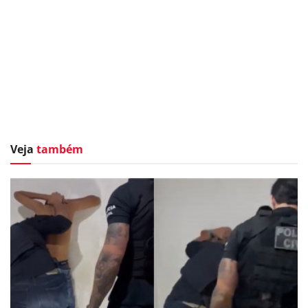
Veja
também