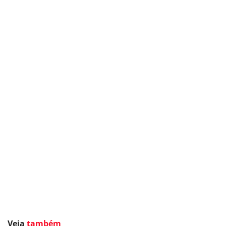
Veja
também