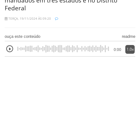
mandados em três estados e no Distrito
Federal
TERÇA, 19/11/2024 ÀS 09:20
ouça este conteúdo
readme
1.0x
0:00