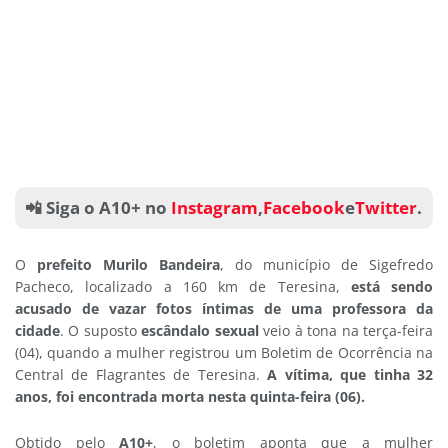
📲 Siga o A10+ no
Instagram
,
Facebook
e
Twitter
.
O
prefeito Murilo Bandeira
, do município de Sigefredo
Pacheco, localizado a 160 km de Teresina,
está sendo
acusado de vazar fotos íntimas de uma professora da
cidade
. O suposto
escândalo sexual
veio à tona na terça-feira
(04), quando a mulher registrou um Boletim de Ocorrência na
Central de Flagrantes de Teresina.
A vítima, que tinha 32
anos, foi encontrada morta nesta quinta-feira (06).
Obtido pelo
A10+
, o boletim aponta que a mulher