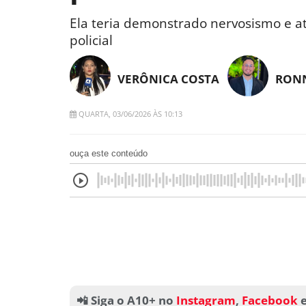
Ela teria demonstrado nervosismo e a
policial
VERÔNICA COSTA
RONN
QUARTA, 03/06/2026 ÀS 10:13
ouça este conteúdo
📲 Siga o A10+ no
Instagram
,
Facebook