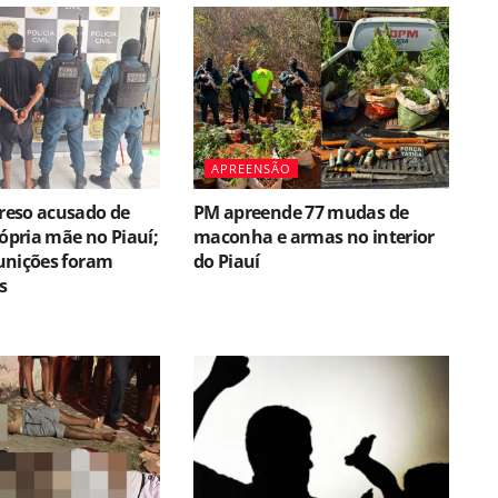
APREENSÃO
eso acusado de
PM apreende 77 mudas de
rópria mãe no Piauí;
maconha e armas no interior
unições foram
do Piauí
s