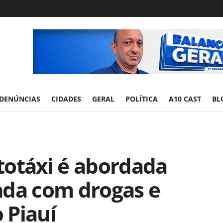
DENÚNCIAS
CIDADES
GERAL
POLÍTICA
A10 CAST
BL
totáxi é abordada
rada com drogas e
o Piauí