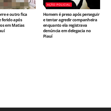
AÇÃO POLICIAL
e e outro fica
Homem é preso após perseguir
 ferido após
e tentar agredir companheira
ros em Matias
enquanto ela registrava
auí
denúncia em delegacia no
Piauí