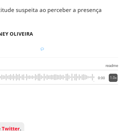
titude suspeita ao perceber a presença
EY OLIVEIRA
readme
1.0x
0:00
e
Twitter
.