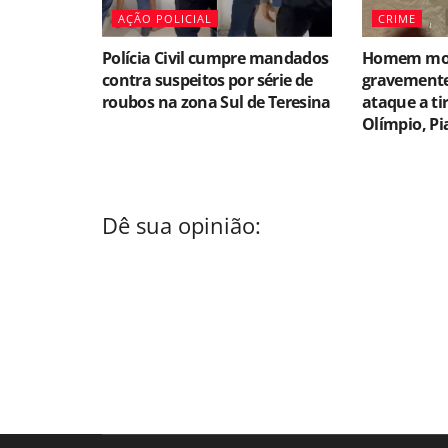
AÇÃO POLICIAL
CRIME
Polícia Civil cumpre mandados
Homem morr
contra suspeitos por série de
gravemente
roubos na zona Sul de Teresina
ataque a ti
Olímpio, Pi
Dê sua opinião: