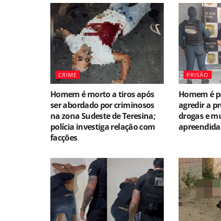
CRIME
PRISÃO
Homem é morto a tiros após
Homem é pr
ser abordado por criminosos
agredir a p
na zona Sudeste de Teresina;
drogas e m
polícia investiga relação com
apreendida
facções