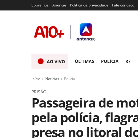
Sobre nós
Anuncie
Política de privacidade
Fale conosco
ÚLTIMAS
POLÍCIA
R7
AO VIVO
Início
Notícias
Polícia
PRISÃO
Passageira de mo
pela polícia, flag
presa no litoral d