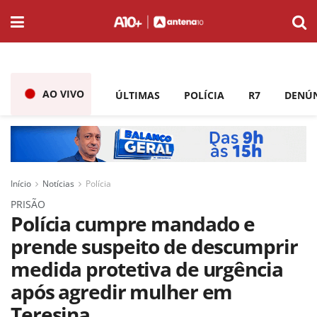
AO VIVO
ÚLTIMAS
POLÍCIA
R7
DENÚ
Início
Notícias
Polícia
PRISÃO
Polícia cumpre mandado e
prende suspeito de descumprir
medida protetiva de urgência
após agredir mulher em
Teresina