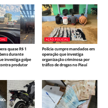
CIAL
AÇÃO POLICIAL
pera quase R$ 1
Polícia cumpre mandados em
bens durante
operação que investiga
e investiga golpe
organização criminosa por
contra produtor
tráfico de drogas no Piauí