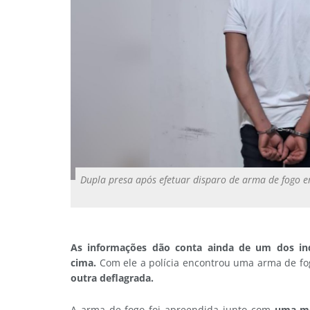
Dupla presa após efetuar disparo de arma de fogo e
As informações dão conta ainda de um dos ind
cima.
Com ele a polícia encontrou uma arma de fo
outra deflagrada.
A arma de fogo foi apreendida junto com
uma mo