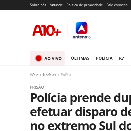
Sobre nós
Anuncie
Política de privacidade
Fale conosco
ÚLTIMAS
POLÍCIA
R7
AO VIVO
Início
Notícias
Polícia
PRISÃO
Polícia prende du
efetuar disparo d
no extremo Sul do