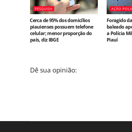
PESQUISA
AÇÃO POLI
⁠Cerca de 95% dos domicílios
Foragido da
piauienses possuem telefone
baleado apó
celular; menor proporção do
a Polícia Mi
país, diz IBGE
Piauí
Dê sua opinião: