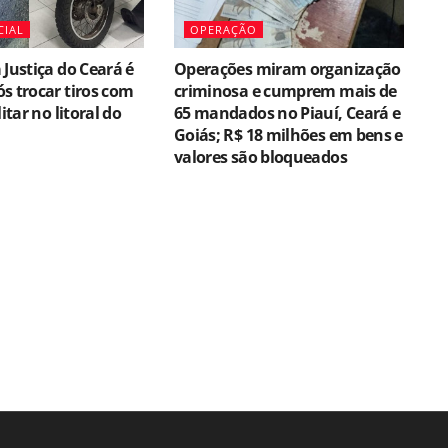
CIAL
OPERAÇÃO
 Justiça do Ceará é
Operações miram organização
s trocar tiros com
criminosa e cumprem mais de
litar no litoral do
65 mandados no Piauí, Ceará e
Goiás; R$ 18 milhões em bens e
valores são bloqueados