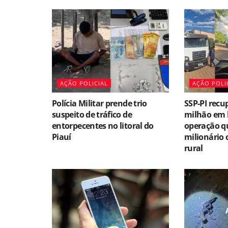
AÇÃO POLICIAL
AÇÃO POLI
Polícia Militar prende trio
SSP-PI recu
suspeito de tráfico de
milhão em 
entorpecentes no litoral do
operação qu
Piauí
milionário 
rural