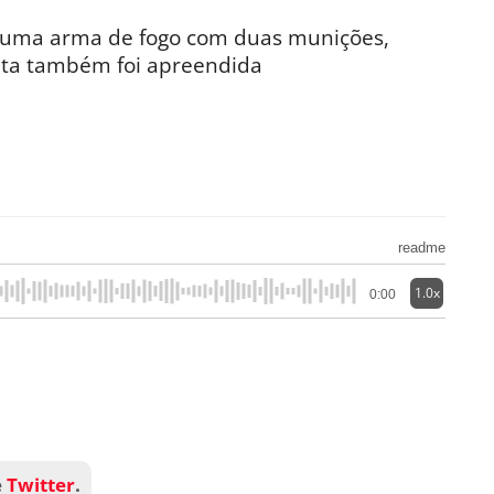
u uma arma de fogo com duas munições,
eta também foi apreendida
readme
1.0x
0:00
e
Twitter
.