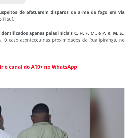
uspeitos de efetuarem disparos de arma de fogo em via
o Piauí.
dentificados apenas pelas iniciais C. H. F. M., e P. K. M. S.,
a
. O caso aconteceu nas proximidades da Rua Ipiranga, no
ir o canal do A10+ no WhatsApp