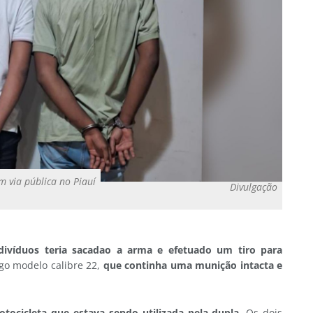
m via pública no Piauí
Divulgação
ivíduos teria sacadao a arma e efetuado um tiro para
go modelo calibre 22,
que continha uma munição intacta e
tocicleta que estava sendo utilizada pela dupla.
Os dois