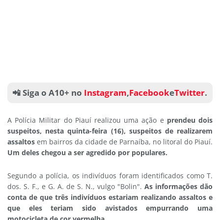
📲 Siga o A10+ no
Instagram
,
Facebook
e
Twitter
.
A Polícia Militar do Piauí realizou uma ação e
prendeu dois
suspeitos, nesta quinta-feira (16), suspeitos de realizarem
assaltos
em bairros da cidade de Parnaíba, no litoral do Piauí.
Um deles chegou a ser agredido por populares.
Segundo a polícia, os indivíduos foram identificados como T.
dos. S. F., e G. A. de S. N., vulgo "Bolin".
As informações dão
conta de que três indivíduos estariam realizando assaltos e
que eles teriam sido avistados empurrando uma
motocicleta de cor vermelha.