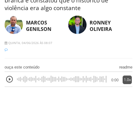
branca e constatou que o histórico de
violência era algo constante
MARCOS
RONNEY
GENILSON
OLIVEIRA
QUINTA, 04/06/2026 ÀS 08:07
ouça este conteúdo
readme
1.0x
0:00