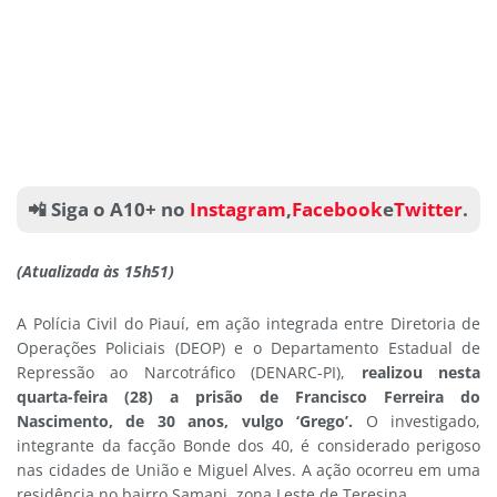
📲 Siga o A10+ no
Instagram
,
Facebook
e
Twitter
.
(Atualizada às 15h51)
A Polícia Civil do Piauí, em ação integrada entre Diretoria de
Operações Policiais (DEOP) e o Departamento Estadual de
Repressão ao Narcotráfico (DENARC-PI),
realizou nesta
quarta-feira (28) a prisão de Francisco Ferreira do
Nascimento, de 30 anos, vulgo ‘Grego’.
O investigado,
integrante da facção Bonde dos 40, é considerado perigoso
nas cidades de União e Miguel Alves. A ação ocorreu em uma
residência no bairro Samapi, zona Leste de Teresina.