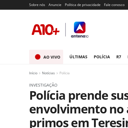
Sobre nós
Anuncie
Política de privacidade
Fale conosco
ÚLTIMAS
POLÍCIA
R7
AO VIVO
Início
Notícias
Polícia
INVESTIGAÇÃO
Polícia prende su
envolvimento no 
primos em Teresi