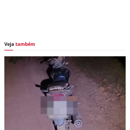
Veja
também