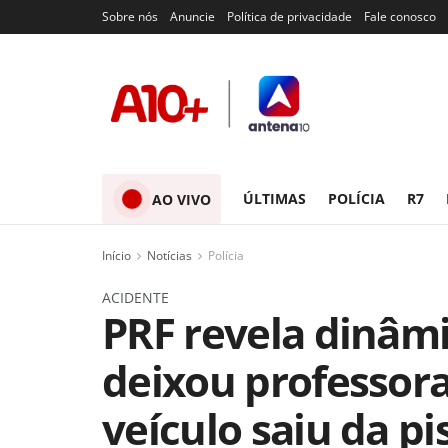
Sobre nós
Anuncie
Política de privacidade
Fale conosco
ÚLTIMAS
POLÍCIA
R7
AO VIVO
Início
Notícias
Polícia
ACIDENTE
PRF revela dinâm
deixou professora
veículo saiu da pi