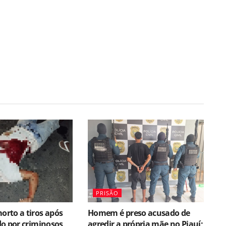
PRISÃO
rto a tiros após
Homem é preso acusado de
o por criminosos
agredir a própria mãe no Piauí;