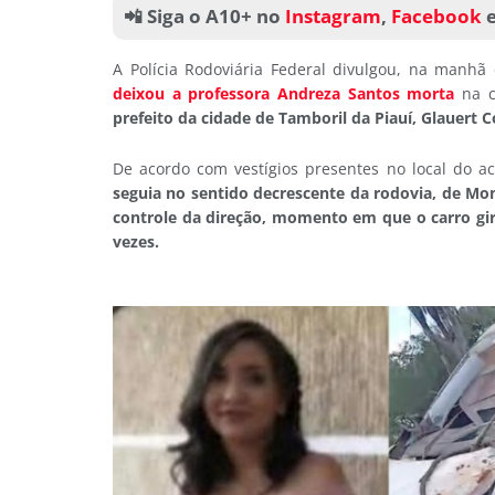
📲 Siga o A10+ no
Instagram
,
Facebook
A Polícia Rodoviária Federal divulgou, na manhã 
deixou a professora Andreza Santos morta
na 
prefeito da cidade de Tamboril da Piauí, Glauert C
De acordo com vestígios presentes no local do ac
seguia no sentido decrescente da rodovia, de Mo
controle da direção, momento em que o carro giro
vezes.