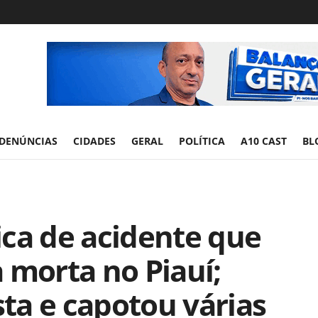
DENÚNCIAS
CIDADES
GERAL
POLÍTICA
A10 CAST
BL
ica de acidente que
 morta no Piauí;
sta e capotou várias