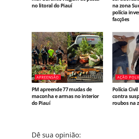
no litoral do Piauí
na zona Sud
polícia inv
facções
APREENSÃO
AÇÃO POLI
PM apreende 77 mudas de
Polícia Civ
maconha e armas no interior
contra susp
do Piauí
roubos na z
Dê sua opinião: