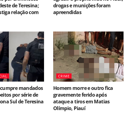
este de Teresina;
drogas e munições foram
estiga relação com
apreendidas
CIAL
CRIME
il cumpre mandados
Homem morre e outro fica
eitos por série de
gravemente ferido após
ona Sul de Teresina
ataque a tiros em Matias
Olímpio, Piauí