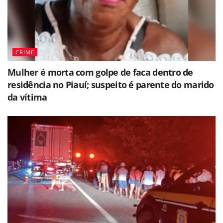
CRIME
Mulher é morta com golpe de faca dentro de
residência no Piauí; suspeito é parente do marido
da vítima