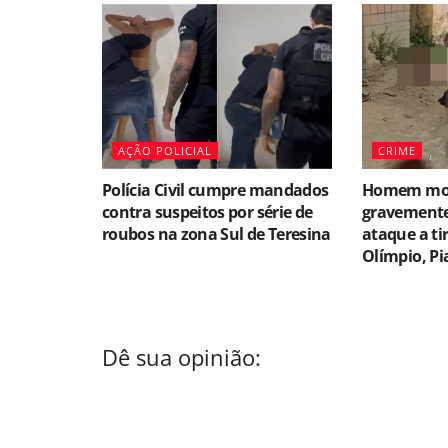
AÇÃO POLICIAL
CRIME
Polícia Civil cumpre mandados
Homem morr
contra suspeitos por série de
gravemente
roubos na zona Sul de Teresina
ataque a ti
Olímpio, Pi
Dê sua opinião: