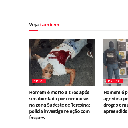
Veja
também
CRIME
PRISÃO
Homem é morto a tiros após
Homem é pr
ser abordado por criminosos
agredir a p
na zona Sudeste de Teresina;
drogas e m
polícia investiga relação com
apreendida
facções