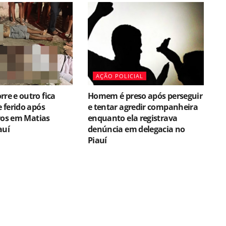
AÇÃO POLICIAL
e e outro fica
Homem é preso após perseguir
 ferido após
e tentar agredir companheira
ros em Matias
enquanto ela registrava
auí
denúncia em delegacia no
Piauí