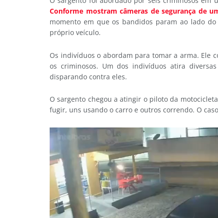
O sargento foi abordado por seis criminosos em u
Conforme mostram câmeras de segurança de uma
momento em que os bandidos param ao lado do po
próprio veículo.
Os indivíduos o abordam para tomar a arma. Ele co
os criminosos. Um dos indivíduos atira diversas
disparando contra eles.
O sargento chegou a atingir o piloto da motociclet
fugir, uns usando o carro e outros correndo. O caso