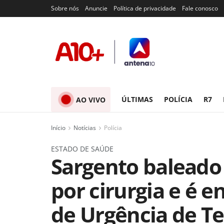
Sobre nós
Anuncie
Política de privacidade
Fale conosco
ÚLTIMAS
POLÍCIA
R7
AO VIVO
Início
Notícias
Polícia
ESTADO DE SAÚDE
Sargento baleado
por cirurgia e é 
de Urgência de Te