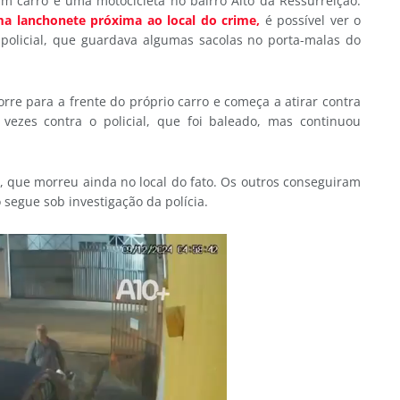
m carro e uma motocicleta no bairro Alto da Ressurreição.
 lanchonete próxima ao local do crime,
é possível ver o
licial, que guardava algumas sacolas no porta-malas do
rre para a frente do próprio carro e começa a atirar contra
 vezes contra o policial, que foi baleado, mas continuou
a, que morreu ainda no local do fato. Os outros conseguiram
 segue sob investigação da polícia.