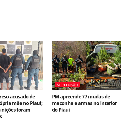
APREENSÃO
eso acusado de
PM apreende 77 mudas de
rópria mãe no Piauí;
maconha e armas no interior
unições foram
do Piauí
s