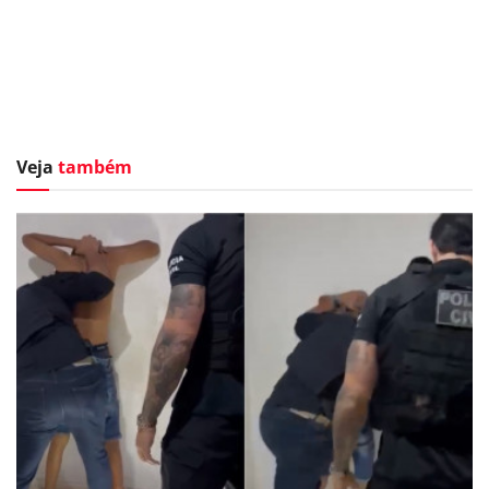
Veja
também