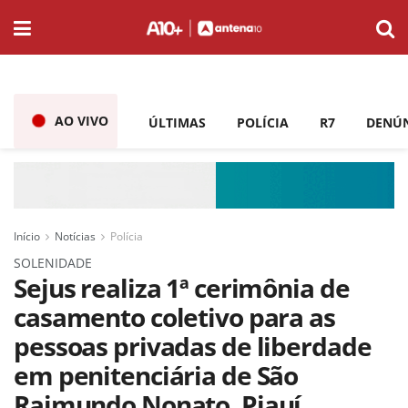
AO VIVO
ÚLTIMAS
POLÍCIA
R7
DENÚ
Início
Notícias
Polícia
SOLENIDADE
Sejus realiza 1ª cerimônia de
casamento coletivo para as
pessoas privadas de liberdade
em penitenciária de São
Raimundo Nonato, Piauí