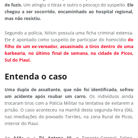
de fuzis.
Um atingiu o tórax e outro o pescoço do suspeito.
Ele
chegou a ser socorrido, encaminhado ao hospital regional,
mas não resistiu.
Segundo a polícia, Nilsin possuía uma ficha criminal extensa.
Ele é apontado como suspeito de participar do homicídio
do
filho de um ex-vereador, assasinado a tiros dentro de uma
barbearia, no último final de semana, na cidade de Picos,
Sul do Piauí.
Entenda o caso
Uma dupla de assaltante, que não foi identificada, sofreu
um acidente após roubar um carro.
Os indivíduos ainda
trocaram tiros com a Polícia Militar na tentativa de evitarem a
prisão. O caso aconteceu na manhã desta segunda-feira (06),
nas imediações do povoado Torrōes, na zona Rural de Picos,
interior do Piauí.
Ao
A10+
e a
TV Antena 10
, o Tenente-Coronel Felipe,