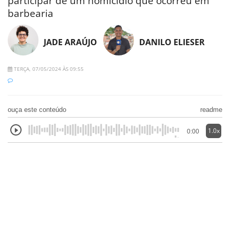
participar de um homicídio que ocorreu em
barbearia
JADE ARAÚJO
DANILO ELIESER
TERÇA, 07/05/2024 ÀS 09:55
ouça este conteúdo
readme
1.0x
0:00