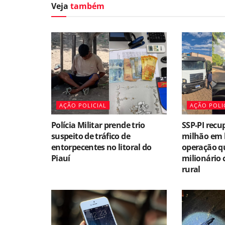
Veja
também
AÇÃO POLICIAL
AÇÃO POLI
Polícia Militar prende trio
SSP-PI recu
suspeito de tráfico de
milhão em 
entorpecentes no litoral do
operação qu
Piauí
milionário 
rural