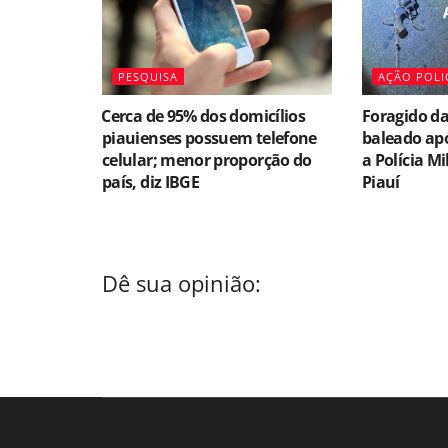
PESQUISA
AÇÃO POLI
⁠Cerca de 95% dos domicílios
Foragido da
piauienses possuem telefone
baleado apó
celular; menor proporção do
a Polícia Mi
país, diz IBGE
Piauí
Dê sua opinião: