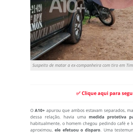
Suspeito de matar a ex-companheira com tiro em Timon
✅ Clique aqui para segu
O
A10+
apurou que ambos estavam separados, mas
dessa relação, havia uma
medida protetiva p
habitualmente, o homem chegou pedindo café e l
aproximou,
ele efetuou o disparo
. Uma testemun