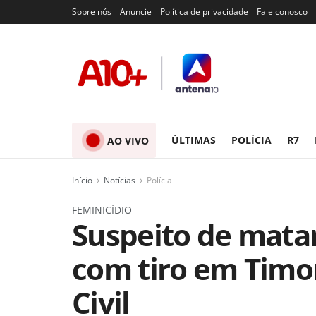
Sobre nós
Anuncie
Política de privacidade
Fale conosco
ÚLTIMAS
POLÍCIA
R7
AO VIVO
Início
Notícias
Polícia
FEMINICÍDIO
Suspeito de mata
com tiro em Timon
Civil