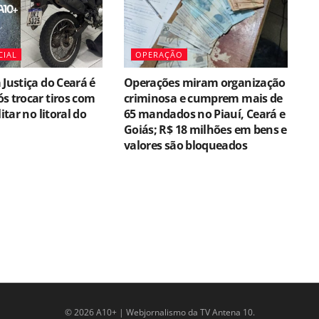
CIAL
OPERAÇÃO
 Justiça do Ceará é
Operações miram organização
s trocar tiros com
criminosa e cumprem mais de
litar no litoral do
65 mandados no Piauí, Ceará e
Goiás; R$ 18 milhões em bens e
valores são bloqueados
© 2026 A10+ | Webjornalismo da TV Antena 10.