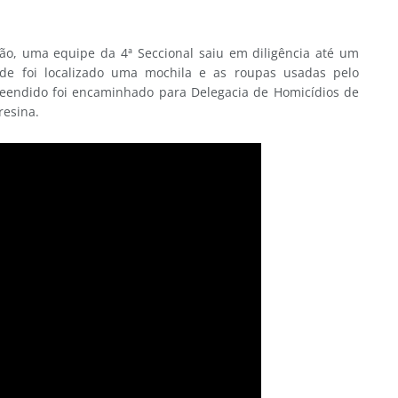
o, uma equipe da 4ª Seccional saiu em diligência até um
de foi localizado uma mochila e as roupas usadas pelo
eendido foi encaminhado para Delegacia de Homicídios de
resina.