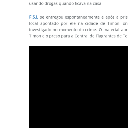
usando drogas quando ficava na casa.
F.S.L
se entregou espontaneamente e após a prisã
local apontado por ele na cidade de Timon, on
investigado no momento do crime. O material apr
Timon e o preso para a Central de Flagrantes de Te