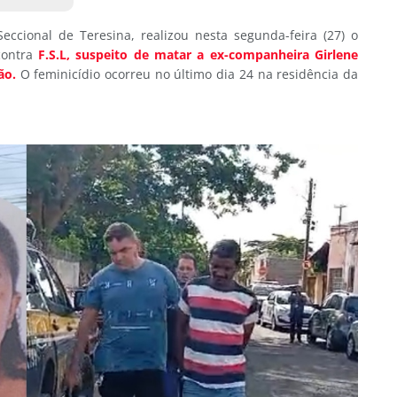
 Seccional de Teresina, realizou nesta segunda-feira (27) o
contra
F.S.L, suspeito de matar a ex-companheira Girlene
ão.
O feminicídio ocorreu no último dia 24 na residência da