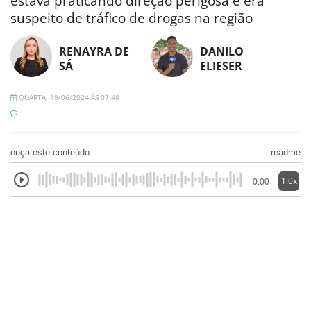
estava praticando direção perigosa e era
suspeito de tráfico de drogas na região
RENAYRA DE
DANILO
SÁ
ELIESER
QUARTA, 19/06/2024 ÀS 07:48
ouça este conteúdo
readme
1.0x
0:00