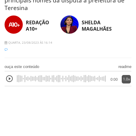
principais nomes da disputa à prefeitura de
Teresina
REDAÇÃO
SHELDA
A10+
MAGALHÃES
QUARTA, 23/08/2023 ÀS 16:14
ouça este conteúdo
readme
1.0x
0:00