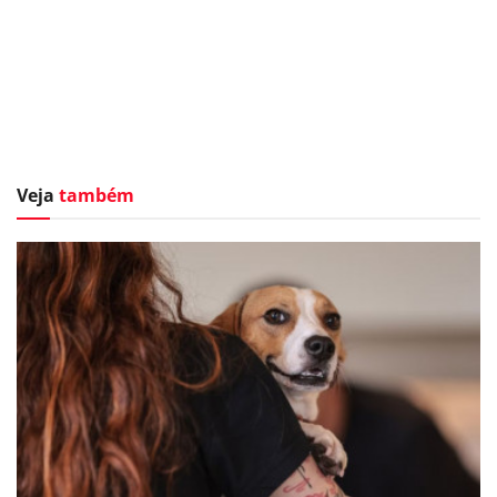
Veja
também