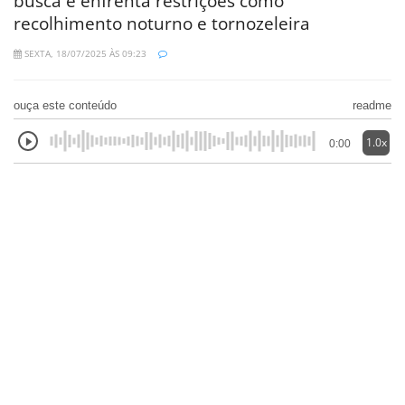
busca e enfrenta restrições como
recolhimento noturno e tornozeleira
SEXTA, 18/07/2025 ÀS 09:23
ouça este conteúdo
readme
1.0x
0:00