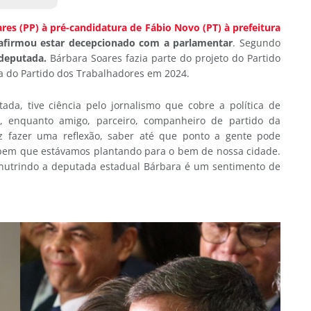
es (PP) à pré-candidatura de Fábio Novo (PT) à prefeitura
 afirmou estar decepcionado com a parlamentar
. Segundo
 deputada.
Bárbara Soares fazia parte do projeto do Partido
ra do Partido dos Trabalhadores em 2024.
da, tive ciência pelo jornalismo que cobre a política de
, enquanto amigo, parceiro, companheiro de partido da
z fazer uma reflexão, saber até que ponto a gente pode
e bem que estávamos plantando para o bem de nossa cidade.
 nutrindo a deputada estadual Bárbara é um sentimento de