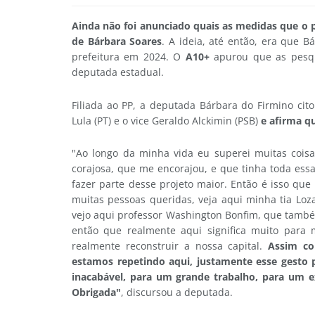
Ainda não foi anunciado quais as medidas que o 
de Bárbara Soares
. A ideia, até então, era que B
prefeitura em 2024. O
A10+
apurou que as pesqu
deputada estadual.
Filiada ao PP, a deputada Bárbara do Firmino ci
Lula (PT) e o vice Geraldo Alckimin (PSB)
e afirma q
"Ao longo da minha vida eu superei muitas cois
corajosa, que me encorajou, e que tinha toda essa
fazer parte desse projeto maior. Então é isso qu
muitas pessoas queridas, veja aqui minha tia Loz
vejo aqui professor Washington Bonfim, que também
então que realmente aqui significa muito para m
realmente reconstruir a nossa capital.
Assim co
estamos repetindo aqui, justamente esse gesto p
inacabável, para um grande trabalho, para um ex
Obrigada"
, discursou a deputada.