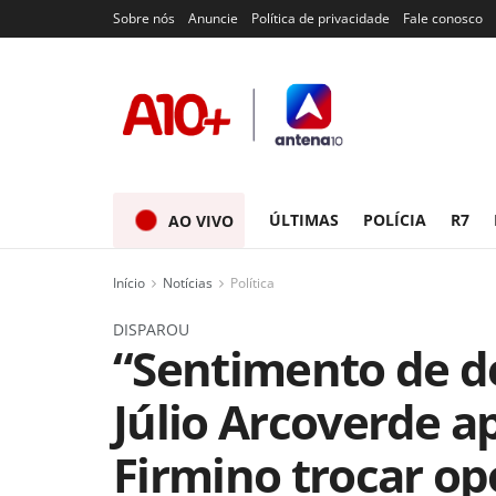
Sobre nós
Anuncie
Política de privacidade
Fale conosco
ÚLTIMAS
POLÍCIA
R7
AO VIVO
Início
Notícias
Política
DISPAROU
“Sentimento de d
Júlio Arcoverde a
Firmino trocar op