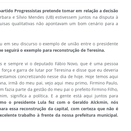
partido Progressistas pretende tomar em relação a decisão
árbara e Sílvio Mendes (UB) estivessem juntos na disputa à
isas qualitativas não apontavam um bom cenário para a
tou em seu discurso o exemplo de união entre o presidente
ue seguirá o exemplo para reconstrução de Teresina.
as e sempre vi o deputado Fábio Novo, que é uma pessoa
 força e garra de lutar por Teresina e disse que eu deveria
e estamos concretizando nesse dia de hoje. Hoje temos aqui
ana, irmã do meu pai, vejo aqui meu primo, Firmino Paulo,
 fazia parte da gestão do meu pai o prefeito Firmino Filho,
im, significa a política. E a gente está aqui juntos para
mo o presidente Lula fez com o Geraldo Alckmin, nós
ara essa reconstrução da capital, com certeza que não é
celente trabalho à frente da nossa prefeitura municipal.