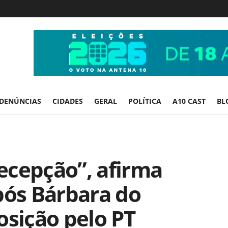
DENÚNCIAS
CIDADES
GERAL
POLÍTICA
A10 CAST
BL
ecepção”, afirma
pós Bárbara do
osição pelo PT