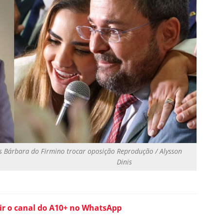
ós Bárbara do Firmino trocar oposição
Reprodução / Alysson
Dinis
ir o canal do A10+ no WhatsApp