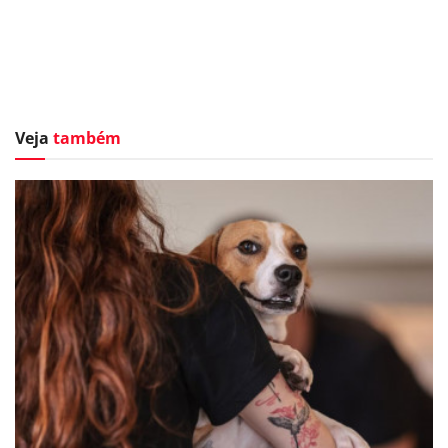
Veja
também