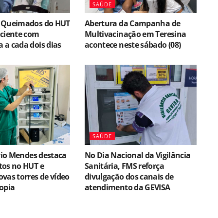
SAÚDE
 Queimados do HUT
Abertura da Campanha de
aciente com
Multivacinação em Teresina
 a cada dois dias
acontece neste sábado (08)
SAÚDE
lvio Mendes destaca
No Dia Nacional da Vigilância
tos no HUT e
Sanitária, FMS reforça
vas torres de vídeo
divulgação dos canais de
opia
atendimento da GEVISA