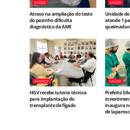
SAÚDE
SAÚDE
Atraso na ampliação do teste
Unidade de
do pezinho dificulta
atende 1 p
diagnóstico da AME
queimadura
AVANÇO
SAÚDE
HGV recebe tutoria técnica
Prefeito Si
para implantação do
investimen
transplante de fígado
inaugura no
de laparosc