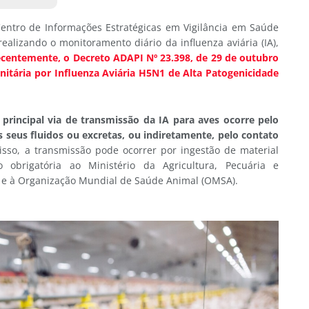
Centro de Informações Estratégicas em Vigilância em Saúde
realizando o monitoramento diário da influenza aviária (IA),
centemente, o Decreto ADAPI Nº 23.398, de 29 de outubro
itária por Influenza Aviária H5N1 de Alta Patogenicidade
 principal via de transmissão da IA para aves ocorre pelo
 seus fluidos ou excretas, ou indiretamente, pelo contato
sso, a transmissão pode ocorrer por ingestão de material
 obrigatória ao Ministério da Agricultura, Pecuária e
 e à Organização Mundial de Saúde Animal (OMSA).