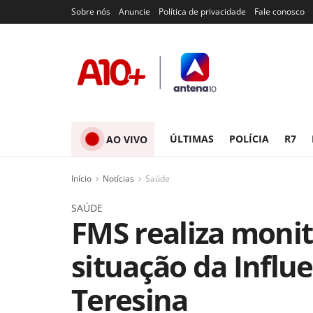
Sobre nós
Anuncie
Política de privacidade
Fale conosco
ÚLTIMAS
POLÍCIA
R7
AO VIVO
Início
Notícias
Saúde
SAÚDE
FMS realiza moni
situação da Influ
Teresina