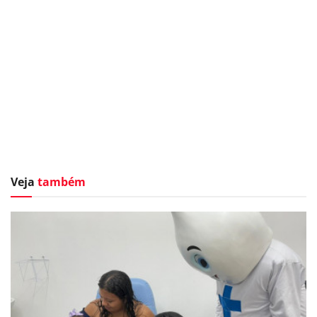
Veja
também