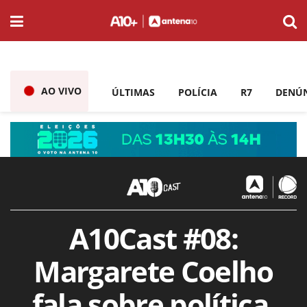
AO VIVO
ÚLTIMAS
POLÍCIA
R7
DENÚ
A10Cast #08:
Margarete Coelho
fala sobre política,