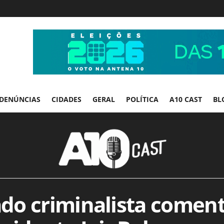
DENÚNCIAS
CIDADES
GERAL
POLÍTICA
A10 CAST
BL
do criminalista comen