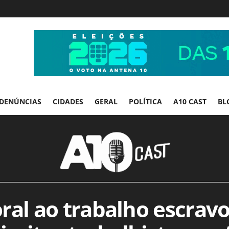
DENÚNCIAS
CIDADES
GERAL
POLÍTICA
A10 CAST
BL
oral ao trabalho escravo