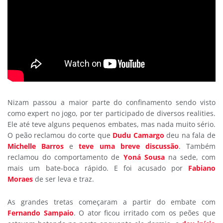
Nizam passou a maior parte do confinamento sendo visto
como expert no jogo, por ter participado de diversos realities.
Ele até teve alguns pequenos embates, mas nada muito sério.
O peão reclamou do corte que
Dudu Camargo
deu na fala de
Michelle Barros
e
teve uma breve discussão
. Também
reclamou do comportamento de
Yoná Sousa
na sede, com
mais um bate-boca rápido. E foi acusado por
Fabiano
Moraes
de ser leva e traz.
As grandes tretas começaram a partir do embate com
Fernando Sampaio
. O ator ficou irritado com os peões que