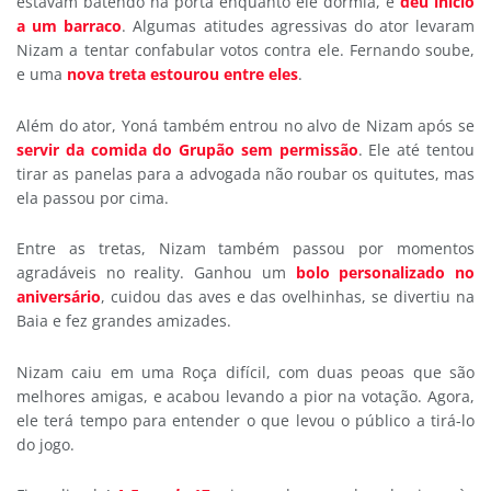
estavam batendo na porta enquanto ele dormia, e
deu início
a um barraco
. Algumas atitudes agressivas do ator levaram
Nizam a tentar confabular votos contra ele. Fernando soube,
e uma
nova treta estourou entre eles
.
Além do ator, Yoná também entrou no alvo de Nizam após se
servir da comida do Grupão sem permissão
. Ele até tentou
tirar as panelas para a advogada não roubar os quitutes, mas
ela passou por cima.
Entre as tretas, Nizam também passou por momentos
agradáveis no reality. Ganhou um
bolo personalizado no
aniversário
, cuidou das aves e das ovelhinhas, se divertiu na
Baia e fez grandes amizades.
Nizam caiu em uma Roça difícil, com duas peoas que são
melhores amigas, e acabou levando a pior na votação. Agora,
ele terá tempo para entender o que levou o público a tirá-lo
do jogo.