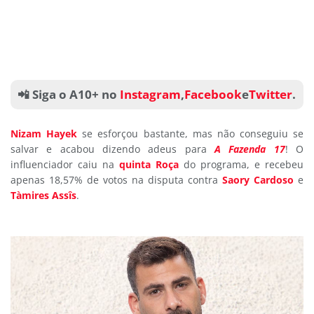
📲 Siga o A10+ no
Instagram
,
Facebook
e
Twitter
.
Nizam Hayek
se esforçou bastante, mas não conseguiu se
salvar e acabou dizendo adeus para
A Fazenda 17
! O
influenciador caiu na
quinta Roça
do programa, e recebeu
apenas 18,57% de votos na disputa contra
Saory Cardoso
e
Tàmires Assîs
.