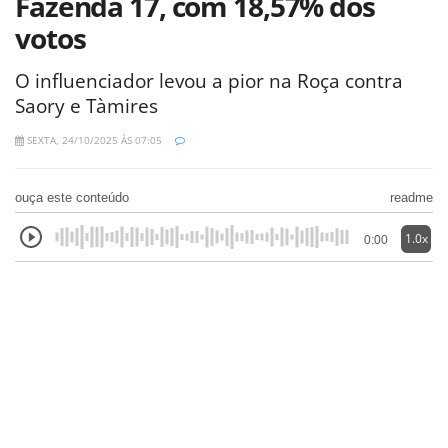
Fazenda 17, com 18,57% dos
votos
O influenciador levou a pior na Roça contra
Saory e Tàmires
SEXTA, 24/10/2025 ÀS 07:05
ouça este conteúdo
readme
1.0x
0:00