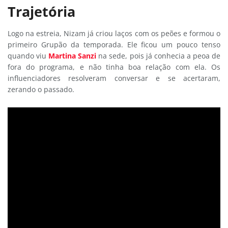
Trajetória
Logo na estreia, Nizam já criou laços com os peões e formou o
primeiro Grupão da temporada. Ele ficou um pouco tenso
quando viu
Martina Sanzi
na sede, pois já conhecia a peoa de
fora do programa, e não tinha boa relação com ela. Os
influenciadores resolveram conversar e se acertaram,
zerando o passado.