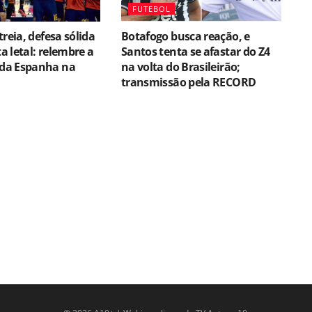
FUTEBOL
reia, defesa sólida
Botafogo busca reação, e
 letal: relembre a
Santos tenta se afastar do Z4
da Espanha na
na volta do Brasileirão;
transmissão pela RECORD