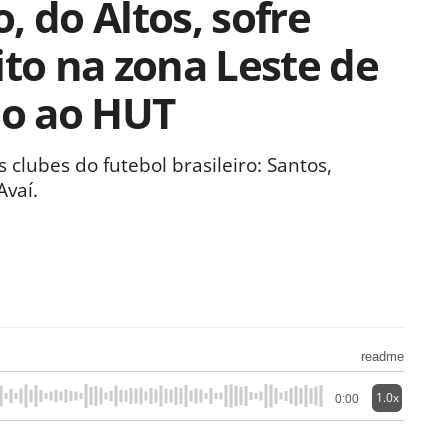
, do Altos, sofre
ito na zona Leste de
do ao HUT
clubes do futebol brasileiro: Santos,
Avaí.
readme
1.0x
0:00