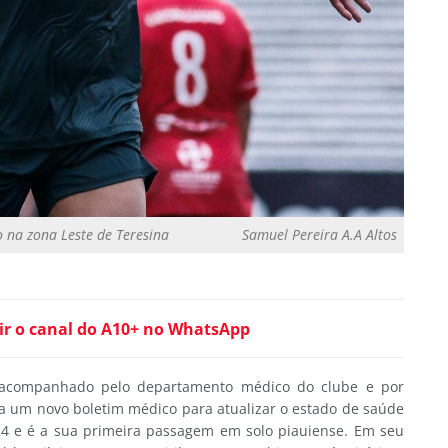
to na zona Leste de Teresina
Samuel Pereira A.A Altos
ir o canal do A10+ no WhatsApp
o acompanhado pelo departamento médico do clube e por
da um novo boletim médico para atualizar o estado de saúde
024 e é a sua primeira passagem em solo piauiense. Em seu