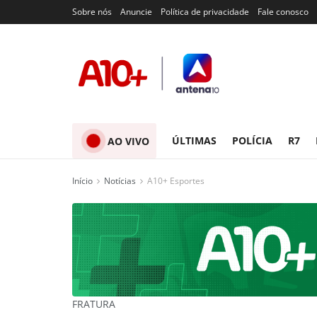
Sobre nós
Anuncie
Política de privacidade
Fale conosco
ÚLTIMAS
POLÍCIA
R7
AO VIVO
Início
Notícias
A10+ Esportes
FRATURA