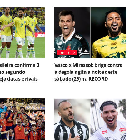
DISPUTA
sileira confirma 3
Vasco x Mirassol: briga contra
no segundo
a degola agita a noite deste
ja datas e rivais
sábado (25) na RECORD