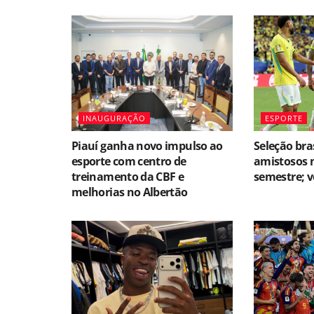
INAUGURAÇÃO
ESPORTE
Piauí ganha novo impulso ao
Seleção bra
esporte com centro de
amistosos 
treinamento da CBF e
semestre; ve
melhorias no Albertão