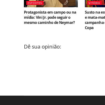
ESPORTES
VITÓRIA
Protagonista em campo ou na
Susto na est
mídia: Vini Jr. pode seguir o
e mata-mata
mesmo caminho de Neymar?
campanha 
Copa
Dê sua opinião: