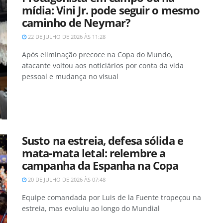
mídia: Vini Jr. pode seguir o mesmo
caminho de Neymar?
22 DE JULHO DE 2026 ÀS 11:28
Após eliminação precoce na Copa do Mundo,
atacante voltou aos noticiários por conta da vida
pessoal e mudança no visual
Susto na estreia, defesa sólida e
mata-mata letal: relembre a
campanha da Espanha na Copa
20 DE JULHO DE 2026 ÀS 07:48
Equipe comandada por Luis de la Fuente tropeçou na
estreia, mas evoluiu ao longo do Mundial