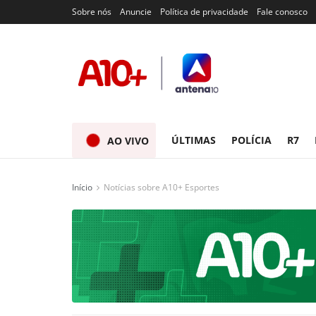
Sobre nós
Anuncie
Política de privacidade
Fale conosco
ÚLTIMAS
POLÍCIA
R7
AO VIVO
Início
Notícias sobre A10+ Esportes