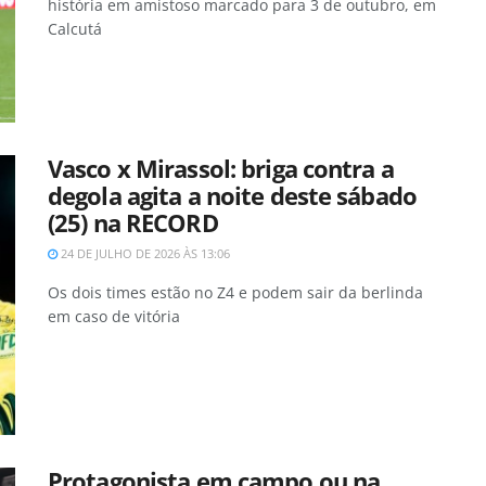
história em amistoso marcado para 3 de outubro, em
Calcutá
Vasco x Mirassol: briga contra a
degola agita a noite deste sábado
(25) na RECORD
24 DE JULHO DE 2026 ÀS 13:06
Os dois times estão no Z4 e podem sair da berlinda
em caso de vitória
Protagonista em campo ou na