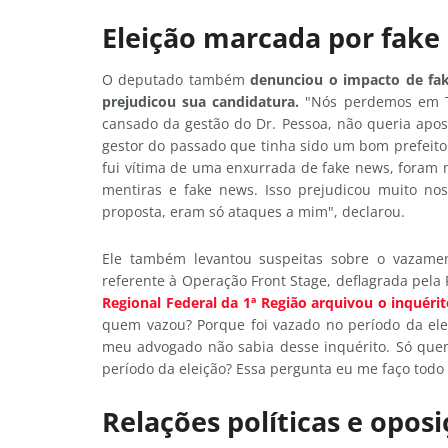
Eleição marcada por fake
O deputado também
d
enunciou o impacto de fak
prejudicou sua candidatura.
"Nós perdemos em Te
cansado da gestão do Dr. Pessoa, não queria apo
gestor do passado que tinha sido um bom prefeito
fui vítima de uma enxurrada de fake news, foram m
mentiras e fake news. Isso prejudicou muito no
proposta, eram só ataques a mim", declarou.
Ele também levantou suspeitas sobre o vazament
referente à Operação Front Stage, deflagrada pela 
Regional Federal da 1ª Região arquivou o inquéri
quem vazou? Porque foi vazado no período da elei
meu advogado não sabia desse inquérito. Só quem
período da eleição? Essa pergunta eu me faço todo di
Relações políticas e opos