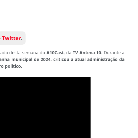
e
Twitter
.
istado desta semana do
A10Cast
, da
TV Antena 10
. Durante a
nha municipal de 2024, criticou a atual administração da
o político.