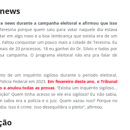
 news
e news durante a campanha eleitoral e afirmou que isso
resina porque quem saiu para votar naquele dia estava
star em algo novo e a boa lembrança que existia era de um
. Faltou conquistar um pouco mais a cidade de Teresina. Eu
ais de 20 processos, 18 eu ganhei do Dr. Silvio e todos por
ssa campanha. O programa eleitoral não era pra falar de
o de um inquérito sigiloso durante o período eleitoral,
Polícia Federal em 2023.
Em fevereiro deste ano, o Tribunal
to e anulou todas as provas
. “Existia um inquérito sigiloso...
ção? Quem tinha acesso se ele era sigiloso? Eu não sabia,
 sabia era a polícia e o juiz. Quem vazou isso? Porque no
a. Isso é crime. Isso desequilibra o pleito", afirmou.
ição