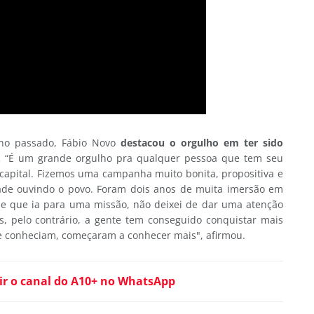
ano passado, Fábio Novo
destacou o orgulho em ter sido
.
“É um grande orgulho pra qualquer pessoa que tem seu
capital. Fizemos uma campanha muito bonita, propositiva e
de ouvindo o povo. Foram dois anos de muita imersão em
isse que ia para uma missão, não deixei de dar uma atenção
, pelo contrário, a gente tem conseguido conquistar mais
e conheciam, começaram a conhecer mais", afirmou.
ir o canal do A10+ no WhatsApp