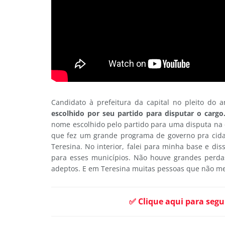
Candidato à prefeitura da capital no pleito do 
escolhido por seu partido para disputar o cargo
nome escolhido pelo partido para uma disputa na 
que fez um grande programa de governo pra cida
Teresina. No interior, falei para minha base e d
para esses municípios. Não houve grandes perdas
adeptos. E em Teresina muitas pessoas que não m
✅ Clique aqui para segu