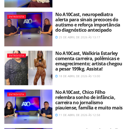
No A10Cast, neuropediatra
ENTREVISTA
alerta para sinais precoces do
autismo e reforça importância
do diagnóstico antecipado
25 DE ABRIL DE 2026 ÀS 13:17
No A10Cast, Walkiria Estarley
ENTREVISTA
comenta carreira, polêmicas e
emagrecimento; artista chegou
a pesar 199kg. Assista!
18 DE ABRIL DE 2026 ÀS 13:00
No A10Cast, Chico Filho
ENTREVISTA
relembra sonho de infância,
carreira no jornalismo
piauiense, família e muito mais
11 DE ABRIL DE 2026 ÀS 12:58