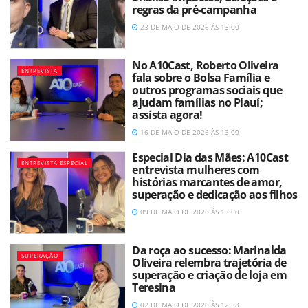
regras da pré-campanha
23 DE MAIO DE 2026 ÀS 13:00
No A10Cast, Roberto Oliveira
ENTREVISTA
fala sobre o Bolsa Família e
outros programas sociais que
ajudam famílias no Piauí;
assista agora!
16 DE MAIO DE 2026 ÀS 13:00
Especial Dia das Mães: A10Cast
ENTREVISTA ESPECIAL
entrevista mulheres com
histórias marcantes de amor,
superação e dedicação aos filhos
09 DE MAIO DE 2026 ÀS 13:00
Da roça ao sucesso: Marinalda
SUPERAÇÃO
Oliveira relembra trajetória de
superação e criação de loja em
Teresina
02 DE MAIO DE 2026 ÀS 12:38