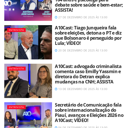
debate sobre saúde e bem-estar;
ASSISTA!
27 DE DEZEMBRO DE 2025 ÀS 13:00
A10Cast: Tiago Junqueira fala
ENTREVISTA
sobre eleições, detona o PT e diz
que Bolsonaro é perseguido por
Lula; VÍDEO!
20 DE DEZEMBRO DE 2025 ÀS 13:00
A10Cast: advogado criminalista
ENTREVISTA
comenta caso Emilly Yassmin e
diretora do Detran explica
mudanças na CNH; ASSISTA
13 DE DEZEMBRO DE 2025 ÀS 13:00
Secretário de Comunicação fala
ENTREVISTA
sobre internacionalização do
Piauí, avanços e Eleições 2026 no
A10Cast; VÍDEO!
06 DE DEZEMBRO DE 2025 ÀS 13:00