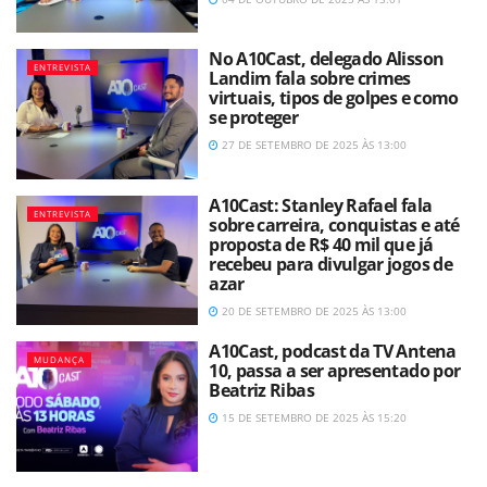
No A10Cast, delegado Alisson
ENTREVISTA
Landim fala sobre crimes
virtuais, tipos de golpes e como
se proteger
27 DE SETEMBRO DE 2025 ÀS 13:00
A10Cast: Stanley Rafael fala
ENTREVISTA
sobre carreira, conquistas e até
proposta de R$ 40 mil que já
recebeu para divulgar jogos de
azar
20 DE SETEMBRO DE 2025 ÀS 13:00
A10Cast, podcast da TV Antena
MUDANÇA
10, passa a ser apresentado por
Beatriz Ribas
15 DE SETEMBRO DE 2025 ÀS 15:20