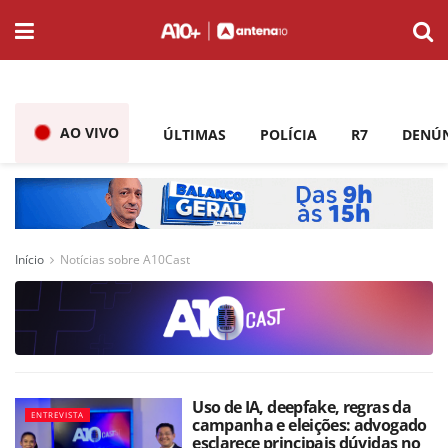
AO VIVO
ÚLTIMAS
POLÍCIA
R7
DENÚ
Início
Notícias sobre A10Cast
Uso de IA, deepfake, regras da
ENTREVISTA
campanha e eleições: advogado
esclarece principais dúvidas no