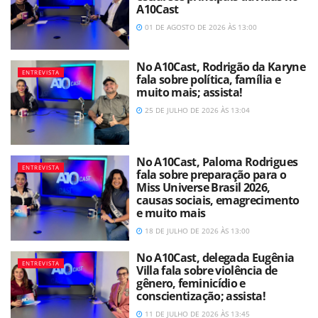
A10Cast
01 DE AGOSTO DE 2026 ÀS 13:00
No A10Cast, Rodrigão da Karyne
ENTREVISTA
fala sobre política, família e
muito mais; assista!
25 DE JULHO DE 2026 ÀS 13:04
No A10Cast, Paloma Rodrigues
ENTREVISTA
fala sobre preparação para o
Miss Universe Brasil 2026,
causas sociais, emagrecimento
e muito mais
18 DE JULHO DE 2026 ÀS 13:00
No A10Cast, delegada Eugênia
ENTREVISTA
Villa fala sobre violência de
gênero, feminicídio e
conscientização; assista!
11 DE JULHO DE 2026 ÀS 13:45