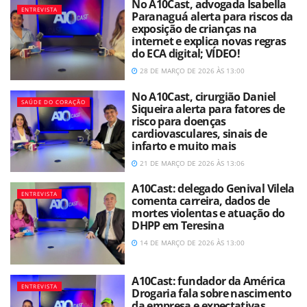
No A10Cast, advogada Isabella
ENTREVISTA
Paranaguá alerta para riscos da
exposição de crianças na
internet e explica novas regras
do ECA digital; VÍDEO!
28 DE MARÇO DE 2026 ÀS 13:00
No A10Cast, cirurgião Daniel
SAÚDE DO CORAÇÃO
Siqueira alerta para fatores de
risco para doenças
cardiovasculares, sinais de
infarto e muito mais
21 DE MARÇO DE 2026 ÀS 13:06
A10Cast: delegado Genival Vilela
ENTREVISTA
comenta carreira, dados de
mortes violentas e atuação do
DHPP em Teresina
14 DE MARÇO DE 2026 ÀS 13:00
A10Cast: fundador da América
ENTREVISTA
Drogaria fala sobre nascimento
da empresa e expectativas