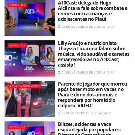
A10Cast: delegado Hugo
ENTREVISTA
Alcântara fala sobre combate a
crimes contra crianças e
adolescentes no Piauí
08 DE NOVEMBRO DE 2025 ÀS 13:00
Lilly Araújo e nutricionista
ENTREVISTA
Thayssa Lauanna falam sobre
música, vida saudável e canetas
emagrecedoras no A10Cast;
assista!
01 DE NOVEMBRO DE 2025 ÀS 13:10
Parente de jogador que morreu
NOVAS INFORMAÇÕES
após bater moto em vacas no
Piauí é dono dos animais e
responderá por homicídio
culposo; VÍDEO!
25 DE OUTUBRO DE 2025 ÀS 14:00
Blitzes, acidentes e vaca
ENTREVISTA
esquartejada por populares: