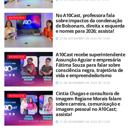
No A10Cast, professora fala
ENTREVISTA
sobre impactos da condenação
de Bolsonaro, direita x esquerda
e nomes para 2026; assista!
29 DE NOVEMBRO DE 2025 ÀS 13:00
A10Cast recebe superintendente
ENTREVISTA
Assunção Aguiar e empresária
Fátima Souza para falar sobre
consciência negra, trajetória de
vida e empreendedorismo
22 DE NOVEMBRO DE 2025 ÀS 13:30
Cintia Chagas e consultora de
ENTREVISTA
imagem Regiane Morais falam
sobre carreira, comunicação e
imagem pessoal no A10Cast;
assista!
15 DE NOVEMBRO DE 2025 ÀS 13:00