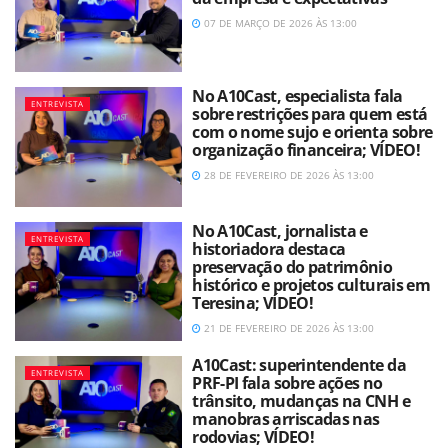
07 DE MARÇO DE 2026 ÀS 13:00
No A10Cast, especialista fala
ENTREVISTA
sobre restrições para quem está
com o nome sujo e orienta sobre
organização financeira; VÍDEO!
28 DE FEVEREIRO DE 2026 ÀS 13:00
No A10Cast, jornalista e
ENTREVISTA
historiadora destaca
preservação do patrimônio
histórico e projetos culturais em
Teresina; VÍDEO!
21 DE FEVEREIRO DE 2026 ÀS 13:00
A10Cast: superintendente da
ENTREVISTA
PRF-PI fala sobre ações no
trânsito, mudanças na CNH e
manobras arriscadas nas
rodovias; VÍDEO!