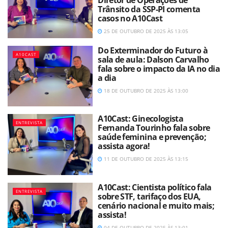
Diretor de Operações de
Trânsito da SSP-PI comenta
casos no A10Cast
25 DE OUTUBRO DE 2025 ÀS 13:05
Do Exterminador do Futuro à
A10CAST
sala de aula: Dalson Carvalho
fala sobre o impacto da IA no dia
a dia
18 DE OUTUBRO DE 2025 ÀS 13:00
A10Cast: Ginecologista
ENTREVISTA
Fernanda Tourinho fala sobre
saúde feminina e prevenção;
assista agora!
11 DE OUTUBRO DE 2025 ÀS 13:15
A10Cast: Cientista político fala
ENTREVISTA
sobre STF, tarifaço dos EUA,
cenário nacional e muito mais;
assista!
04 DE OUTUBRO DE 2025 ÀS 13:01