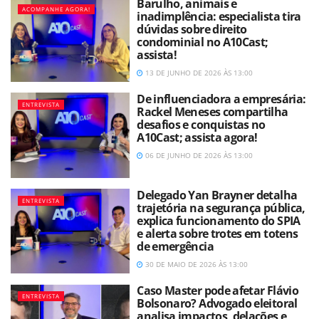
Barulho, animais e
ACOMPANHE AGORA!
inadimplência: especialista tira
dúvidas sobre direito
condominial no A10Cast;
assista!
13 DE JUNHO DE 2026 ÀS 13:00
De influenciadora a empresária:
ENTREVISTA
Rackel Meneses compartilha
desafios e conquistas no
A10Cast; assista agora!
06 DE JUNHO DE 2026 ÀS 13:00
Delegado Yan Brayner detalha
ENTREVISTA
trajetória na segurança pública,
explica funcionamento do SPIA
e alerta sobre trotes em totens
de emergência
30 DE MAIO DE 2026 ÀS 13:00
Caso Master pode afetar Flávio
ENTREVISTA
Bolsonaro? Advogado eleitoral
analisa impactos, delações e