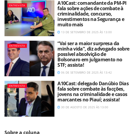
A10Cast: comandante da PM-PI
ENTREVISTA
fala sobre ações de combate à
criminalidade, concurso,
investimentos na Segurança e
muito mais
13 DE SETEMBRO DE 2025 ÀS 13:00
“Vai ser a maior surpresa da
ENTREVISTA
minha vida”, diz advogado sobre
possível absolvição de
Bolsonaro em julgamento no
STF; assista!
06 DE SETEMBRO DE 2025 ÀS 13:42
A10Cast: delegado Danúbio Dias
ENTREVISTA
fala sobre combate às facções,
jovens na criminalidade e casos
marcantes no Piauí; assista!
30 DE AGOSTO DE 2025 ÀS 13:00
Sobre a coluna