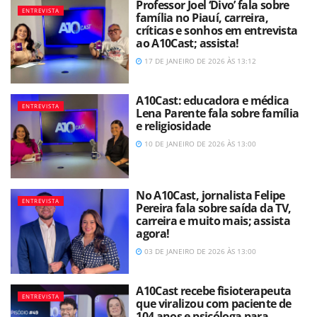
Professor Joel ‘Divo’ fala sobre
ENTREVISTA
família no Piauí, carreira,
críticas e sonhos em entrevista
ao A10Cast; assista!
17 DE JANEIRO DE 2026 ÀS 13:12
A10Cast: educadora e médica
ENTREVISTA
Lena Parente fala sobre família
e religiosidade
10 DE JANEIRO DE 2026 ÀS 13:00
No A10Cast, jornalista Felipe
ENTREVISTA
Pereira fala sobre saída da TV,
carreira e muito mais; assista
agora!
03 DE JANEIRO DE 2026 ÀS 13:00
A10Cast recebe fisioterapeuta
ENTREVISTA
que viralizou com paciente de
104 anos e psicóloga para