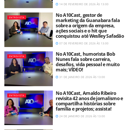
14 DE FEVEREIRO DE 2026 ÀS 13:00
No A10Cast, gestor de
ENTREVISTA
marketing da Guanabara fala
sobre a origem da empresa,
ações sociais e o hit que
conquistou até Weslley Safadão
07 DE FEVEREIRO DE 2026 ÀS 13:00
No A10Cast, humorista Bob
ENTREVISTA
Nunes fala sobre carreira,
desafios, vida pessoal e muito
mais; VÍDEO!
31 DE JANEIRO DE 2026 ÀS 13:00
No A10Cast, Arnaldo Ribeiro
ENTREVISTA
revisita 42 anos de jornalismo e
compartilha histórias sobre
família e projetos; assista!
24 DE JANEIRO DE 2026 ÀS 13:00