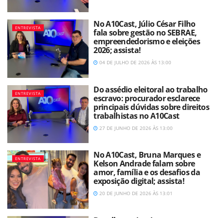
No A10Cast, Júlio César Filho
ENTREVISTA
fala sobre gestão no SEBRAE,
empreendedorismo e eleições
2026; assista!
04 DE JULHO DE 2026 ÀS 13:00
Do assédio eleitoral ao trabalho
ENTREVISTA
escravo: procurador esclarece
principais dúvidas sobre direitos
trabalhistas no A10Cast
27 DE JUNHO DE 2026 ÀS 13:00
No A10Cast, Bruna Marques e
ENTREVISTA
Kelson Andrade falam sobre
amor, família e os desafios da
exposição digital; assista!
20 DE JUNHO DE 2026 ÀS 13:01