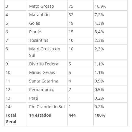
3
Mato Grosso
75
16,9%
4
Maranhão
32
7,2%
5
Goiás
19
4,3%
6
Piauí*
15
3,4%
7
Tocantins
10
2,3%
8
Mato Grosso do
10
2,3%
Sul
9
Distrito Federal
5
1,1%
10
Minas Gerais
5
1,1%
11
Santa Catarina
4
0,9%
12
Pernambuco
2
0,5%
13
Pará
1
0,2%
14
Rio Grande do Sul
1
0,2%
Total
14 estados
444
100%
Geral