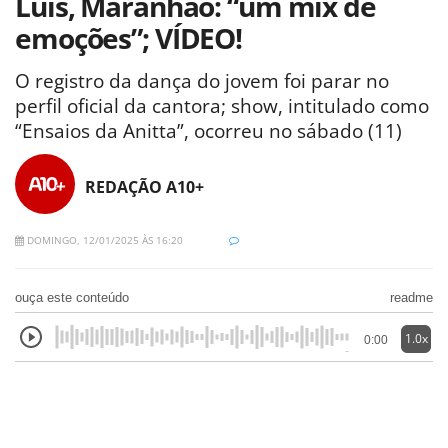
Luís, Maranhão: “um mix de
emoções”; VÍDEO!
O registro da dança do jovem foi parar no
perfil oficial da cantora; show, intitulado como
“Ensaios da Anitta”, ocorreu no sábado (11)
REDAÇÃO A10+
DOMINGO, 12/01/2025 ÀS 16:20
ouça este conteúdo
readme
1.0x
0:00