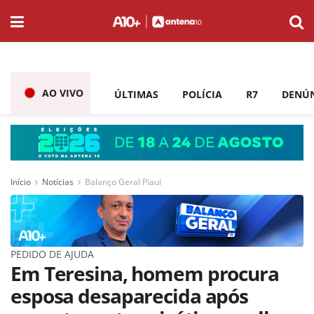
AO VIVO
ÚLTIMAS
POLÍCIA
R7
DENÚ
Início
Notícias
Balanço Geral Piauí
PEDIDO DE AJUDA
Em Teresina, homem procura
esposa desaparecida após