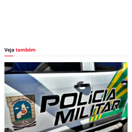
Veja
também