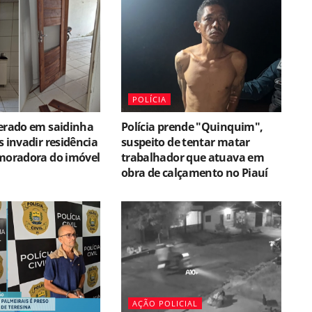
POLÍCIA
berado em saidinha
Polícia prende "Quinquim",
s invadir residência
suspeito de tentar matar
 moradora do imóvel
trabalhador que atuava em
obra de calçamento no Piauí
AÇÃO POLICIAL