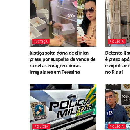
JUSTIÇA
POLÍCIA
Justiça solta dona de clínica
Detento li
presa por suspeita de venda de
é preso apó
canetas emagrecedoras
e expulsar
irregulares em Teresina
no Piauí
POLÍCIA
POLÍCIA