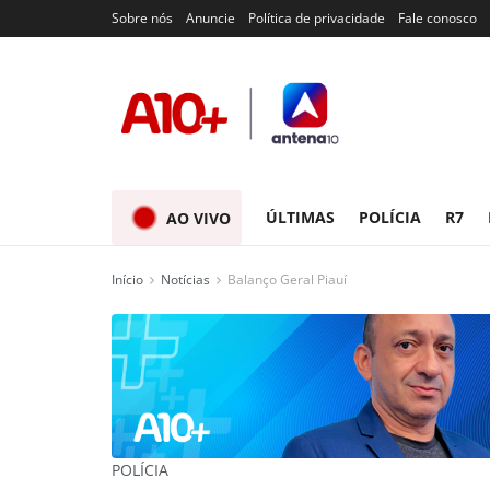
Sobre nós
Anuncie
Política de privacidade
Fale conosco
ÚLTIMAS
POLÍCIA
R7
AO VIVO
Início
Notícias
Balanço Geral Piauí
POLÍCIA