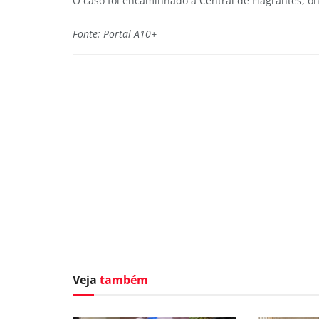
O caso foi encaminhado à Central de Flagrantes, o
Fonte: Portal A10+
Veja
também