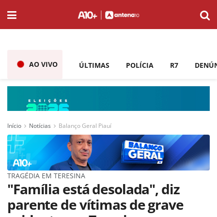
AO VIVO
ÚLTIMAS
POLÍCIA
R7
DENÚ
Início
Notícias
Balanço Geral Piauí
TRAGÉDIA EM TERESINA
"Família está desolada", diz
parente de vítimas de grave