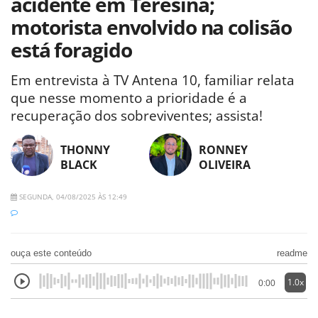
acidente em Teresina;
motorista envolvido na colisão
está foragido
Em entrevista à TV Antena 10, familiar relata
que nesse momento a prioridade é a
recuperação dos sobreviventes; assista!
THONNY
RONNEY
BLACK
OLIVEIRA
SEGUNDA, 04/08/2025 ÀS 12:49
ouça este conteúdo
readme
1.0x
0:00