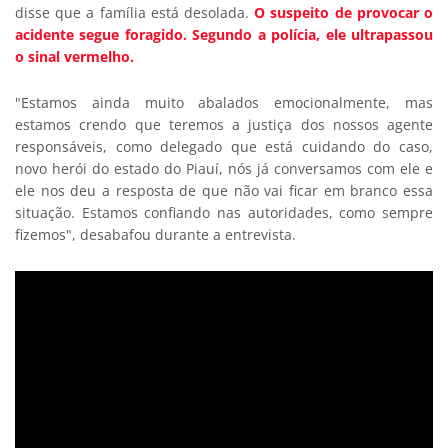
disse que a família está desolada.
O suspeito de provocar o
acidente segue foragido. Segundo a polícia, ele ultrapassou
o sinal vermelho.
"Estamos ainda muito abalados emocionalmente, mas
estamos crendo que teremos a justiça dos nossos agente
responsáveis, como delegado que está cuidando do caso,
novo herói do estado do Piauí, nós já conversamos com ele e
ele nos deu a resposta de que não vai ficar em branco essa
situação. Estamos confiando nas autoridades, como sempre
fizemos", desabafou durante a entrevista.