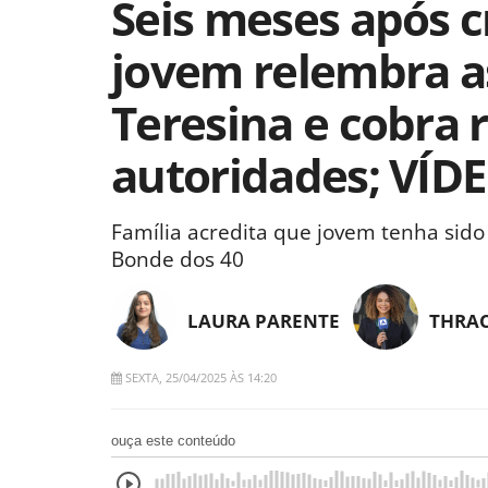
Seis meses após c
jovem relembra a
Teresina e cobra 
autoridades; VÍDE
Família acredita que jovem tenha si
Bonde dos 40
LAURA PARENTE
THRAC
SEXTA, 25/04/2025 ÀS 14:20
ouça este conteúdo