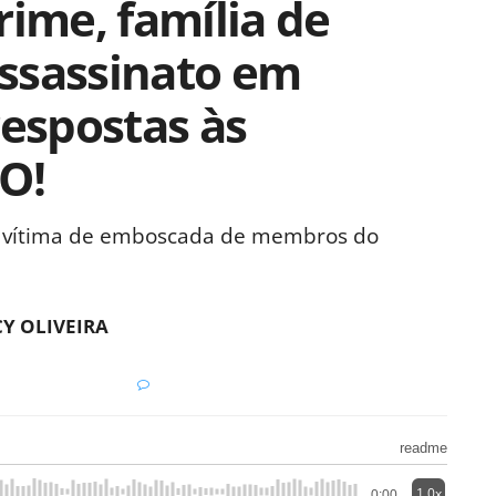
rime, família de
ssassinato em
respostas às
O!
do vítima de emboscada de membros do
Y OLIVEIRA
readme
1.0x
0:00