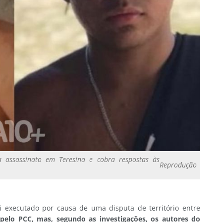
a assassinato em Teresina e cobra respostas às
Reprodução
oi executado por causa de uma disputa de território entre
elo PCC, mas, segundo as investigações, os autores do