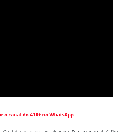
ir o canal do A10+ no WhatsApp
 e não tinha maldade com ninguém. Fumava maconha? Sim,