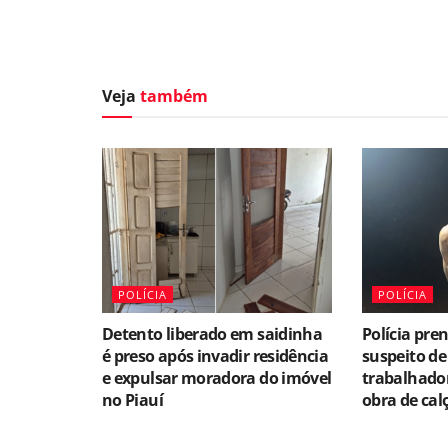
Veja
também
POLÍCIA
POLÍCIA
Detento liberado em saidinha
Polícia pr
é preso após invadir residência
suspeito de
e expulsar moradora do imóvel
trabalhado
no Piauí
obra de cal