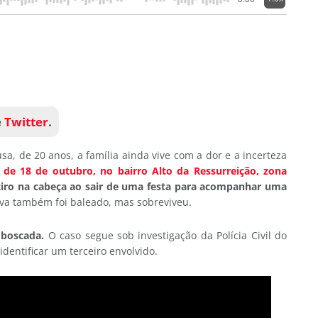
e
Twitter
.
sa, de 20 anos, a família ainda vive com a dor e a incerteza
de 18 de outubro, no bairro Alto da Ressurreição, zona
ro na cabeça ao sair de uma festa para acompanhar uma
a também foi baleado, mas sobreviveu.
emboscada.
O caso segue sob investigação da Polícia Civil do
identificar um terceiro envolvido.