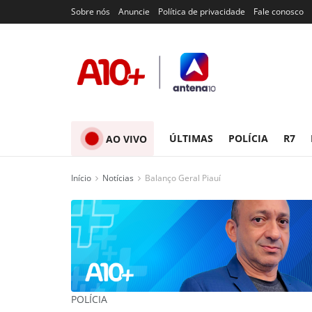
Sobre nós
Anuncie
Política de privacidade
Fale conosco
ÚLTIMAS
POLÍCIA
R7
AO VIVO
Início
Notícias
Balanço Geral Piauí
POLÍCIA