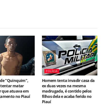
POLÍCIA
ende "Quinquim",
Homem tenta invadir casa da
 tentar matar
ex duas vezes na mesma
r que atuava em
madrugada, é contido pelos
çamento no Piauí
filhos dela e acaba ferido no
Piauí