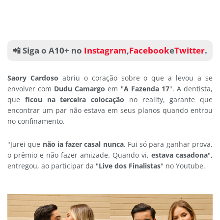
📲 Siga o A10+ no
Instagram
,
Facebook
e
Twitter
.
Saory Cardoso
abriu o coração sobre o que a levou a se
envolver com
Dudu Camargo
em "
A Fazenda 17
". A dentista,
que
ficou na terceira colocação
no reality, garante que
encontrar um par não estava em seus planos quando entrou
no confinamento.
"Jurei que
não ia fazer casal nunca
. Fui só para ganhar prova,
o prêmio e não fazer amizade. Quando vi,
estava casadona
",
entregou, ao participar da "
Live dos Finalistas
" no Youtube.