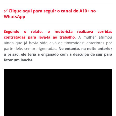
✅ Clique aqui para seguir o canal do A10+ no
WhatsApp
Segundo o relato, o motorista realizava corridas
contratadas para levá-la ao trabalho
. A mulher afirmou
ainda que já havia sido alvo de “investidas” anteriores por
parte dele, sempre ignoradas.
No entanto, na noite anterior
à prisão, ele teria a enganado com a desculpa de sair para
fazer um lanche.