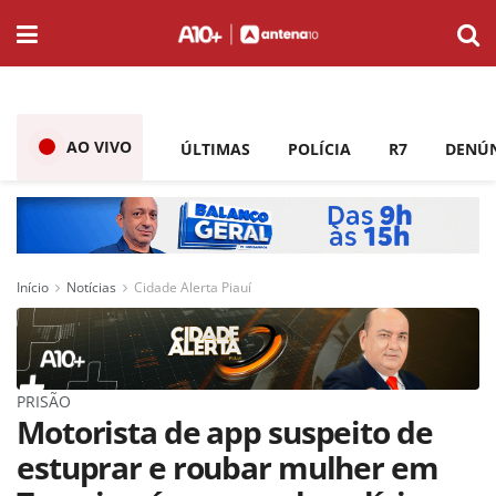
AO VIVO
ÚLTIMAS
POLÍCIA
R7
DENÚ
Início
Notícias
Cidade Alerta Piauí
PRISÃO
Motorista de app suspeito de
estuprar e roubar mulher em