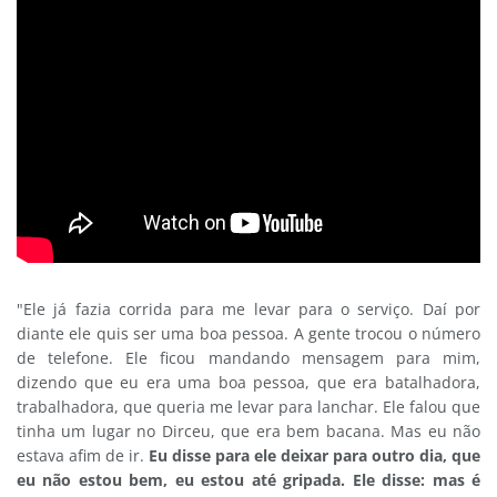
"Ele já fazia corrida para me levar para o serviço. Daí por
diante ele quis ser uma boa pessoa. A gente trocou o número
de telefone. Ele ficou mandando mensagem para mim,
dizendo que eu era uma boa pessoa, que era batalhadora,
trabalhadora, que queria me levar para lanchar. Ele falou que
tinha um lugar no Dirceu, que era bem bacana. Mas eu não
estava afim de ir.
Eu disse para ele deixar para outro dia, que
eu não estou bem, eu estou até gripada. Ele disse: mas é