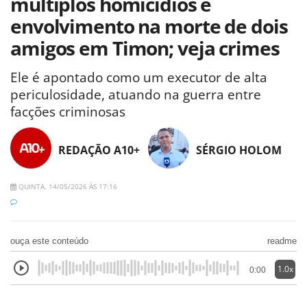
múltiplos homicídios e
envolvimento na morte de dois
amigos em Timon; veja crimes
Ele é apontado como um executor de alta
periculosidade, atuando na guerra entre
facções criminosas
REDAÇÃO A10+
SÉRGIO HOLOM
QUINTA, 14/05/2026 ÀS 17:16
ouça este conteúdo
readme
1.0x
0:00