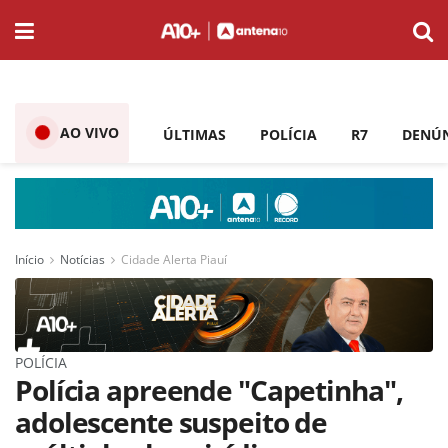
AO VIVO
ÚLTIMAS
POLÍCIA
R7
DENÚ
Início
Notícias
Cidade Alerta Piauí
POLÍCIA
Polícia apreende "Capetinha",
adolescente suspeito de