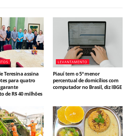
NTOS
LEVANTAMENTO
de Teresina assina
Piauí tem o 5º menor
otes para quatro
percentual de domicílios com
 garante
computador no Brasil, diz IBGE
o de R$ 40 milhões