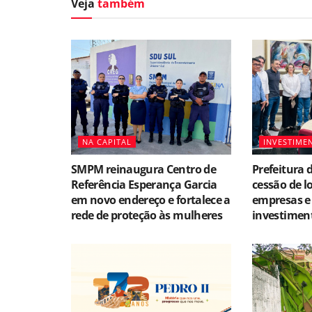
Veja
também
NA CAPITAL
INVESTIME
SMPM reinaugura Centro de
Prefeitura 
Referência Esperança Garcia
cessão de l
em novo endereço e fortalece a
empresas e
rede de proteção às mulheres
investiment