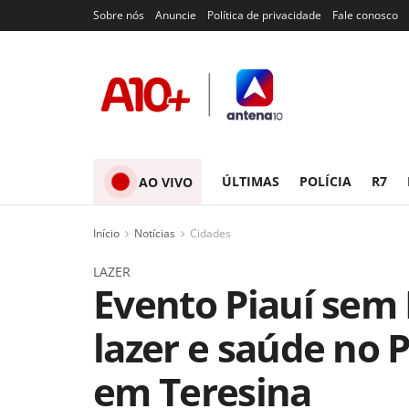
Sobre nós
Anuncie
Política de privacidade
Fale conosco
ÚLTIMAS
POLÍCIA
R7
AO VIVO
Início
Notícias
Cidades
LAZER
Evento Piauí sem 
lazer e saúde no
em Teresina